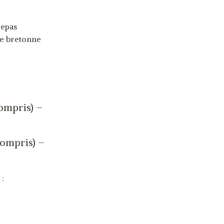
repas
ne bretonne
ompris) –
compris) –
: