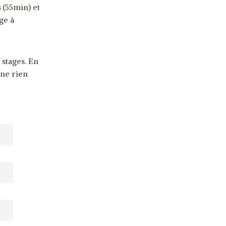
s
(55min) et
ge à
 stages. En
 ne rien