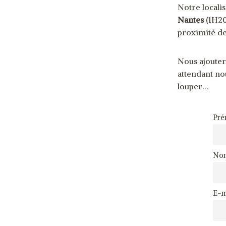
Notre locali
Nantes
(1H20
proximité de
Nous ajoutero
attendant no
louper…
Pr
Nom
E-m